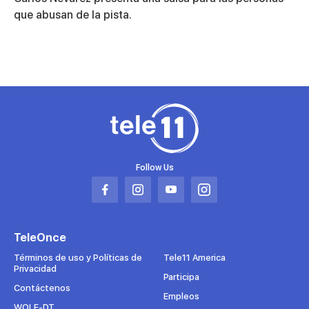
of
56
que abusan de la pista.
seconds
Follow Us
Abrir
Abrir
Abrir
Abrir
en
en
en
en
una
una
una
una
TeleOnce
nueva
nueva
nueva
nueva
pestaña
pestaña
pestaña
pestaña
Términos de uso y Políticas de
Tele11 America
Privacidad
Participa
Contáctenos
Empleos
WOLE-DT