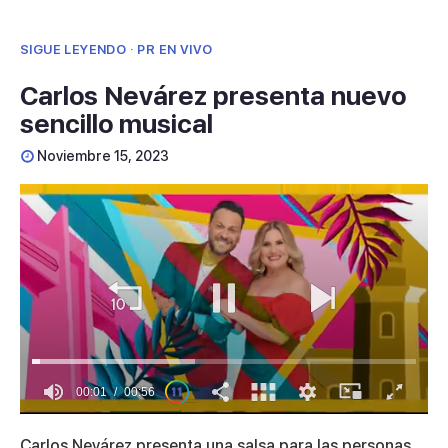
SIGUE LEYENDO · PR EN VIVO
Carlos Nevárez presenta nuevo
sencillo musical
Noviembre 15, 2023
00:01
00:56
0
seconds
Carlos Nevárez presenta una salsa para las personas