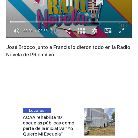
00:01
02:35
0
of
José Brocco junto a Francis lo dieron todo en la Radio
2
minutes,
Novela de PR en Vivo
35
seconds
Locales
ACAA rehabilita 10
escuelas públicas como
parte de la iniciativa "Yo
Quiero Mi Escuela"