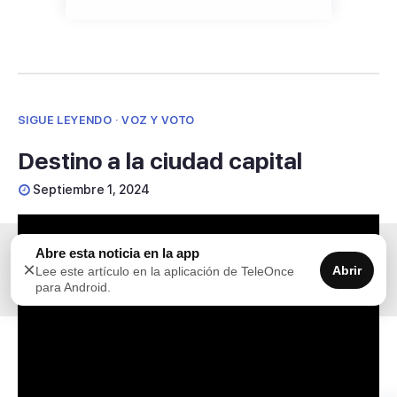
SIGUE LEYENDO · VOZ Y VOTO
Destino a la ciudad capital
Septiembre 1, 2024
Abre esta noticia en la app
×
Abrir
Lee este artículo en la aplicación de TeleOnce
para Android.
El alcalde de San Juan, Miguel Romero, busca
revalidar su cargo en medio de una contienda