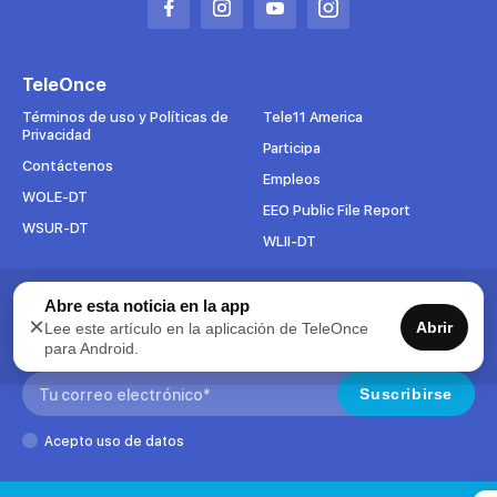
Abrir
Abrir
Abrir
Abrir
en
en
en
en
una
una
una
una
TeleOnce
nueva
nueva
nueva
nueva
pestaña
pestaña
pestaña
pestaña
Términos de uso y Políticas de
Tele11 America
Privacidad
Participa
Contáctenos
Empleos
WOLE-DT
EEO Public File Report
WSUR-DT
WLII-DT
Abre esta noticia en la app
Suscríbete al boletín
×
Abrir
Lee este artículo en la aplicación de TeleOnce
Para mantenerse al tanto de todo lo que pasa en TeleOnce,
para Android.
suscríbase ahora a nuestros boletines.
Search:
Suscribirse
Acepto uso de datos