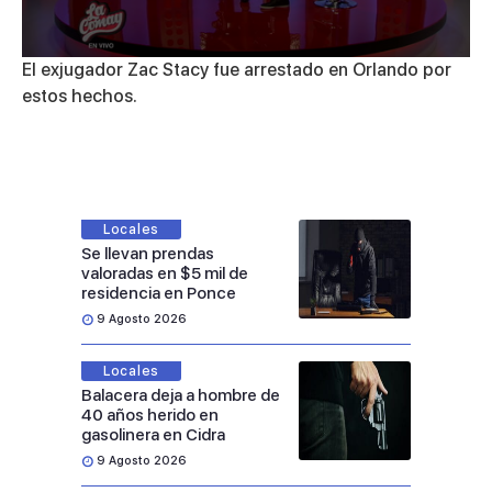
0
El exjugador Zac Stacy fue arrestado en Orlando por
seconds
estos hechos.
of
1
minute,
34
seconds
Locales
Se llevan prendas
valoradas en $5 mil de
residencia en Ponce
9 Agosto 2026
Locales
Balacera deja a hombre de
40 años herido en
gasolinera en Cidra
9 Agosto 2026