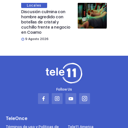
Locales
Discusión culmina con
hombre agredido con
botellas de cristal y
cuchillo frente a negocio
en Coamo
9 Agosto 2026
Follow Us
Abrir
Abrir
Abrir
Abrir
en
en
en
en
una
una
una
una
TeleOnce
nueva
nueva
nueva
nueva
pestaña
pestaña
pestaña
pestaña
Términos de uso y Políticas de
Tele11 America