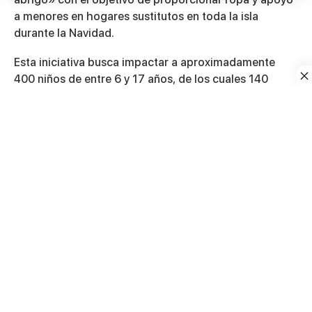
21
seconds
a menores en hogares sustitutos en toda la isla
durante la Navidad.
Esta iniciativa busca impactar a aproximadamente
400 niños de entre 6 y 17 años, de los cuales 140
están listos para ser adoptados.
Además de la entrega de abrigos, Adopta Ahora
ofrece talleres educativos a lo largo del año para
preparar a estos niños para una vida familiar.
A pesar de que hay 340 familias registradas para
adoptar, la mayoría busca bebés, lo que deja a
muchos niños mayores sin hogar.
La organización solicita donaciones de $10 para
continuar con su misión y mejorar la calidad de vida de
estos menores.