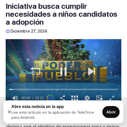
Iniciativa busca cumplir
necesidades a niños candidatos
a adopción
Diciembre 27, 2024
00:00
03:21
0
Abre esta noticia en la app
×
seconds
Abrir
Lee este artículo en la aplicación de TeleOnce
La organización Adopta Ahora, por séptimo año
of
para Android.
3
consecutivo, lanza la campaña «Los niños necesitan
minutes,
abrigo» con el objetivo de proporcionar ropa y apoyo