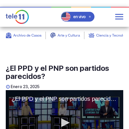
en vivo
Archivo de Casos
Arte y Cultura
Ciencia y Tecnologí
post
¿El PPD y el PNP son partidos
parecidos?
Enero 23, 2025
¿El PPD y el PNP son partidos parecidos?