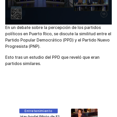
0
En un debate sobre la percepción de los partidos
seconds
políticos en Puerto Rico, se discute la similitud entre el
of
6
Partido Popular Democrático (PPD) y el Partido Nuevo
minutes,
Progresista (PNP).
57
seconds
Esto tras un estudio del PPD que reveló que eran
partidos similares.
Entretenimiento
¡Hay boda! Piloto de F1