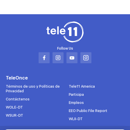
Follow Us
Abrir
Abrir
Abrir
Abrir
en
en
en
en
una
una
una
una
TeleOnce
nueva
nueva
nueva
nueva
pestaña
pestaña
pestaña
pestaña
Términos de uso y Políticas de
Tele11 America
Privacidad
Participa
Contáctenos
Empleos
WOLE-DT
EEO Public File Report
WSUR-DT
WLII-DT