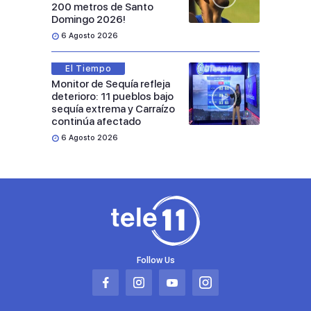
200 metros de Santo
Domingo 2026!
6 Agosto 2026
El Tiempo
Monitor de Sequía refleja
deterioro: 11 pueblos bajo
sequía extrema y Carraízo
continúa afectado
6 Agosto 2026
Follow Us
Abrir
Abrir
Abrir
Abrir
en
en
en
en