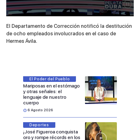
0
seconds
El Departamento de Corrección notificó la destitución
of
11
de ocho empleados involucrados en el caso de
minutes,
Hermes Ávila.
41
seconds
El Poder del Pueblo
Mariposas en el estómago
y otras señales: el
lenguaje de nuestro
cuerpo
6 Agosto 2026
Deportes
¡José Figueroa conquista
oro y rompe récords en los