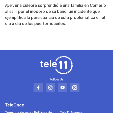
Ayer, una culebra sorprendió a una familia en Comerío
al salir por el inodoro de su baño, un incidente que
ejemplifica la persistencia de esta problemática en el
día a día de los puertorriqueños.
Ask
ChatGPT
Follow Us
Abrir
Abrir
Abrir
Abrir
en
en
en
en
una
una
una
una
TeleOnce
nueva
nueva
nueva
nueva
pestaña
pestaña
pestaña
pestaña
Términos de uso y Políticas de
Tele11 America