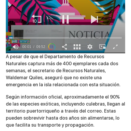
00:01
09:52
0
A pesar de que el Departamento de Recursos
seconds
Naturales captura más de 400 ejemplares cada dos
of
9
semanas, el secretario de Recursos Naturales,
minutes,
Waldemar Quiles, aseguró que no existe una
51
seconds
emergencia en la isla relacionada con esta situación.
Según información oficial, aproximadamente el 90%
de las especies exóticas, incluyendo culebras, llegan al
territorio puertorriqueño a través del correo. Estas
pueden sobrevivir hasta dos años sin alimentarse, lo
que facilita su transporte y propagación.