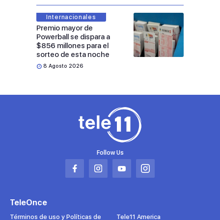
Internacionales
Premio mayor de
Powerball se dispara a
$856 millones para el
sorteo de esta noche
8 Agosto 2026
Follow Us
Abrir
Abrir
Abrir
Abrir
en
en
en
en
una
una
una
una
TeleOnce
nueva
nueva
nueva
nueva
pestaña
pestaña
pestaña
pestaña
Términos de uso y Políticas de
Tele11 America