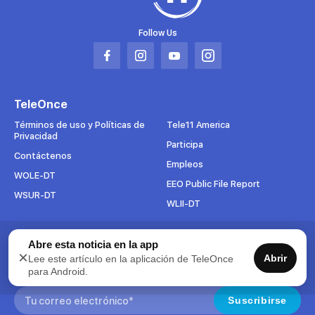
Follow Us
Abrir
Abrir
Abrir
Abrir
en
en
en
en
una
una
una
una
TeleOnce
nueva
nueva
nueva
nueva
pestaña
pestaña
pestaña
pestaña
Términos de uso y Políticas de
Tele11 America
Privacidad
Participa
Contáctenos
Empleos
WOLE-DT
EEO Public File Report
WSUR-DT
WLII-DT
Abre esta noticia en la app
Suscríbete al boletín
×
Abrir
Lee este artículo en la aplicación de TeleOnce
Para mantenerse al tanto de todo lo que pasa en TeleOnce,
para Android.
suscríbase ahora a nuestros boletines.
Search:
Suscribirse