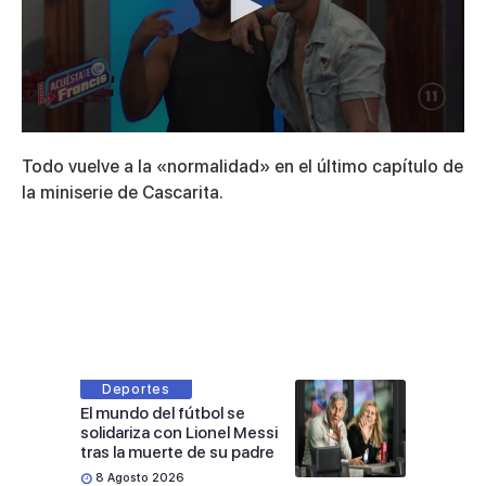
0
seconds
Todo vuelve a la «normalidad» en el último capítulo de
of
6
la miniserie de Cascarita.
minutes,
17
seconds
Deportes
El mundo del fútbol se
solidariza con Lionel Messi
tras la muerte de su padre
8 Agosto 2026