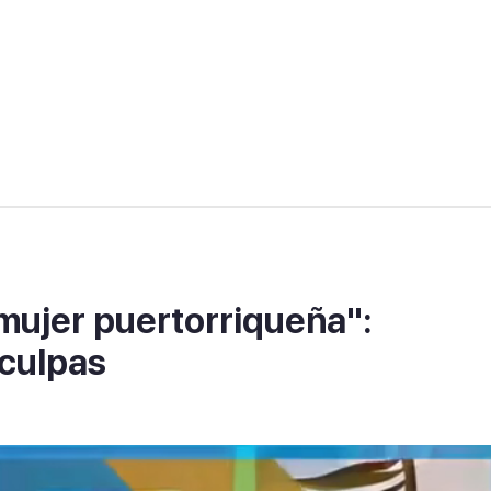
 mujer puertorriqueña":
sculpas