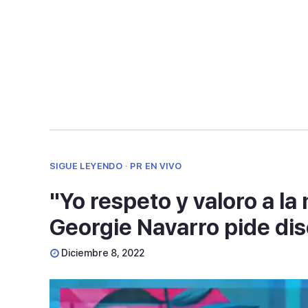
seconds
Volume
90%
SIGUE LEYENDO · PR EN VIVO
"Yo respeto y valoro a la
Georgie Navarro pide di
Diciembre 8, 2022