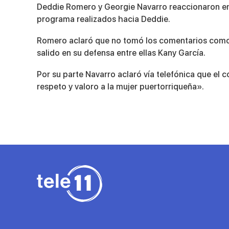
seconds
Deddie Romero y Georgie Navarro reaccionaron en P
of
3
programa realizados hacia Deddie.
minutes,
42
Romero aclaró que no tomó los comentarios como 
seconds
Volume
90%
salido en su defensa entre ellas Kany García.
Por su parte Navarro aclaró vía telefónica que el 
respeto y valoro a la mujer puertorriqueña».