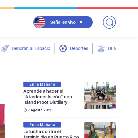
Señal
en vivo
Deborah al Espacio
Deportes
DFarándula
En la Mañana
Aprende a hacer el
"Atardecer Isleño" con
Island Proof Distillery
7 Agosto 2026
En la Mañana
La lucha contra el
feminicidio en Puerto Rico