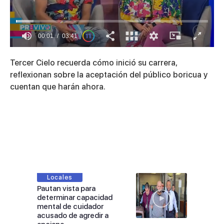
00:01
03:41
0
of
Tercer Cielo recuerda cómo inició su carrera,
3
minutes,
reflexionan sobre la aceptación del público boricua y
41
cuentan que harán ahora.
seconds
Locales
Pautan vista para
determinar capacidad
mental de cuidador
acusado de agredir a