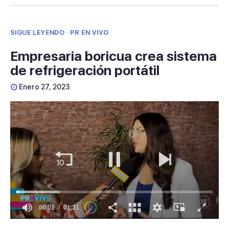
SIGUE LEYENDO · PR EN VIVO
Empresaria boricua crea sistema
de refrigeración portátil
Enero 27, 2023
00:01
01:31
0