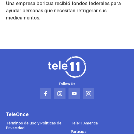
seconds
Una empresa boricua recibió fondos federales para
of
1
ayudar personas que necesitan refrigerar sus
minute,
medicamentos.
31
seconds
Follow Us
Abrir
Abrir
Abrir
Abrir
en
en
en
en
una
una
una
una
TeleOnce
nueva
nueva
nueva
nueva
pestaña
pestaña
pestaña
pestaña
Términos de uso y Políticas de
Tele11 America
Privacidad
Participa