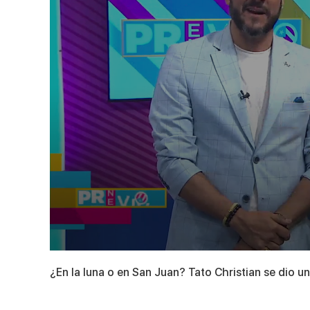
0
seconds
¿En la luna o en San Juan? Tato Christian se dio una
of
2
minutes,