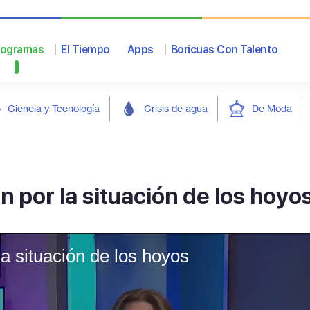
rogramas
El Tiempo
Apps
Boricuas Con Talento
Ciencia y Tecnología
Crisis de agua
De Moda
an por la situación de los hoyo
la situación de los hoyos