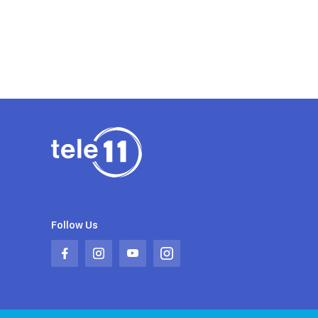
9
seconds
Volume
90%
Follow Us
Abrir
Abrir
Abrir
Abrir
en
en
en
en
una
una
una
una
nueva
nueva
nueva
nueva