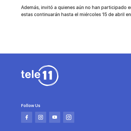
90%
Además, invitó a quienes aún no han participado e
estas continuarán hasta el miércoles 15 de abril e
Follow Us
Abrir
Abrir
Abrir
Abrir
en
en
en
en