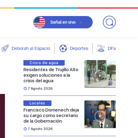
Señal
en vivo
Deborah al Espacio
Deportes
DFarándula
Crisis de agua
Residentes de Trujillo Alto
exigen soluciones a la
crisis del agua
7 Agosto 2026
Locales
Francisco Domenech deja
su cargo como secretario
de la Gobernación
7 Agosto 2026