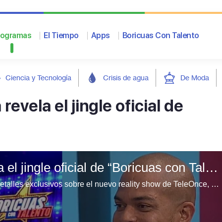
rogramas
El Tiempo
Apps
Boricuas Con Talento
Ciencia y Tecnología
Crisis de agua
De Moda
evela el jingle oficial de
José “El Negro” Figueroa revela el jingle oficial de “Boricuas con Talento”
El animador José “El Negro” Figueroa compartió detalles exclusivos sobre el nuevo reality show de TeleOnce, “Boricuas con Talento”.