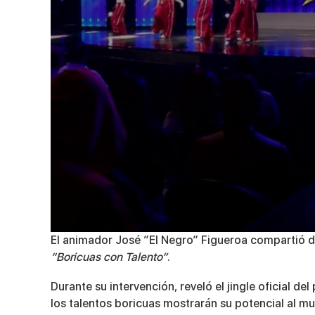
0
El animador José “El Negro” Figueroa compartió de
seconds
“Boricuas con Talento”
.
of
8
minutes,
Durante su intervención, reveló el jingle oficial d
3
los talentos boricuas mostrarán su potencial al m
seconds
Volume