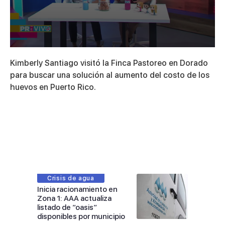
0
seconds
Kimberly Santiago visitó la Finca Pastoreo en Dorado
of
3
para buscar una solución al aumento del costo de los
minutes,
huevos en Puerto Rico.
54
seconds
Crisis de agua
Inicia racionamiento en
Zona 1: AAA actualiza
listado de “oasis”
disponibles por municipio