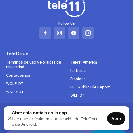
Follow Us
Abrir
Abrir
Abrir
Abrir
en
en
en
en
una
una
una
una
TeleOnce
nueva
nueva
nueva
nueva
pestaña
pestaña
pestaña
pestaña
Términos de uso y Políticas de
Tele11 America
Privacidad
Participa
Contáctenos
Empleos
WOLE-DT
EEO Public File Report
WSUR-DT
WLII-DT
Abre esta noticia en la app
Suscríbete al boletín
×
Abrir
Lee este artículo en la aplicación de TeleOnce
Para mantenerse al tanto de todo lo que pasa en TeleOnce,
para Android.
suscríbase ahora a nuestros boletines.