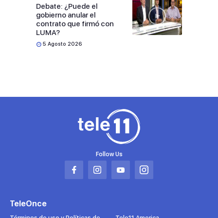
Debate: ¿Puede el
gobierno anular el
contrato que firmó con
LUMA?
5 Agosto 2026
Follow Us
Abrir
Abrir
Abrir
Abrir
en
en
en
en
una
una
una
una
TeleOnce
nueva
nueva
nueva
nueva
pestaña
pestaña
pestaña
pestaña
Términos de uso y Políticas de
Tele11 America