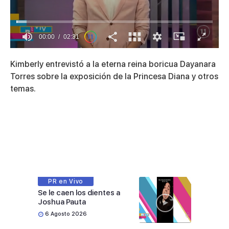
00:01
02:31
0
seconds
Kimberly entrevistó a la eterna reina boricua Dayanara
of
2
Torres sobre la exposición de la Princesa Diana y otros
minutes,
temas.
31
seconds
PR en Vivo
Se le caen los dientes a
Joshua Pauta
6 Agosto 2026