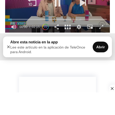
00:00
02:15
0
seconds
Ante la llegada de la época festiva aumenta la venta
Abre esta noticia en la app
of
×
2
de pirotecnia y los accidentes causados por estos
Abrir
Lee este artículo en la aplicación de TeleOnce
minutes,
para Android.
artefactos.
15
seconds
Follow Us