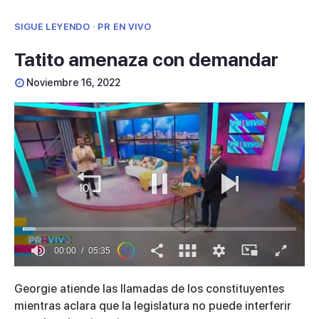
SIGUE LEYENDO · PR EN VIVO
Tatito amenaza con demandar
Noviembre 16, 2022
00:01
05:35
0
seconds
Georgie atiende las llamadas de los constituyentes
of
5
mientras aclara que la legislatura no puede interferir
minutes,