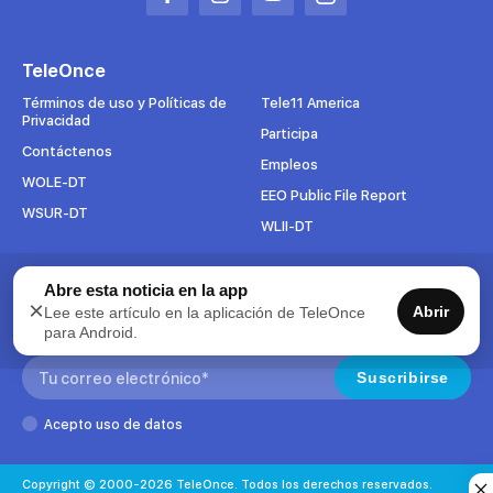
Abrir
Abrir
Abrir
Abrir
en
en
en
en
una
una
una
una
TeleOnce
nueva
nueva
nueva
nueva
pestaña
pestaña
pestaña
pestaña
Términos de uso y Políticas de
Tele11 America
Privacidad
Participa
Contáctenos
Empleos
WOLE-DT
EEO Public File Report
WSUR-DT
WLII-DT
Abre esta noticia en la app
Suscríbete al boletín
×
Abrir
Lee este artículo en la aplicación de TeleOnce
Para mantenerse al tanto de todo lo que pasa en TeleOnce,
para Android.
suscríbase ahora a nuestros boletines.
Search:
Suscribirse
Acepto uso de datos
Copyright © 2000-2026 TeleOnce. Todos los derechos reservados.