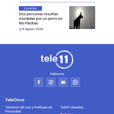
Locales
Dos personas resultan
mordidas por un perro en
Río Piedras
8 Agosto 2026
Follow Us
Abrir
Abrir
Abrir
Abrir
en
en
en
en
una
una
una
una
TeleOnce
nueva
nueva
nueva
nueva
pestaña
pestaña
pestaña
pestaña
Términos de uso y Políticas de
Tele11 America
Privacidad