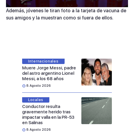
0
Además, jóvenes le tiran foto a la tarjeta de vacuna de
seconds
sus amigos y la muestran como si fuera de ellos.
of
4
minutes,
6
seconds
Internacionales
Muere Jorge Messi, padre
del astro argentino Lionel
Messi, a los 68 años
8 Agosto 2026
Locales
Conductor resulta
gravemente herido tras
impactar valla en la PR-53
en Salinas
8 Agosto 2026