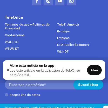
Abrir
Abrir
Abrir
Abrir
en
en
en
en
una
una
una
una
TeleOnce
nueva
nueva
nueva
nueva
pestaña
pestaña
pestaña
pestaña
Términos de uso y Políticas de
Tele11 America
Privacidad
Participa
Contáctenos
Empleos
WOLE-DT
EEO Public File Report
WSUR-DT
WLII-DT
Abre esta noticia en la app
Suscríbete al boletín
×
Abrir
Lee este artículo en la aplicación de TeleOnce
Para mantenerse al tanto de todo lo que pasa en TeleOnce,
para Android.
suscríbase ahora a nuestros boletines.
Search:
Suscribirse
Acepto uso de datos