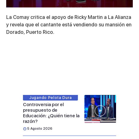
0
seconds
La Comay critica el apoyo de Ricky Martin a La Alianza
of
8
y revela que el cantante está vendiendo su mansión en
minutes,
Dorado, Puerto Rico.
53
seconds
Jugando Pelota Dura
Controversia por el
presupuesto de
Educación: ¿Quién tiene la
razón?
5 Agosto 2026