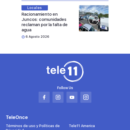
Locales
Racionamiento en
Juncos: comunidades
reclaman por la falta de
agua
6 Agosto 2026
Follow Us
Abrir
Abrir
Abrir
Abrir
en
en
en
en
una
una
una
una
TeleOnce
nueva
nueva
nueva
nueva
pestaña
pestaña
pestaña
pestaña
Términos de uso y Políticas de
Tele11 America