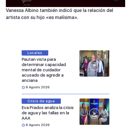
0
Vanessa Albino también indicó que la relación del
seconds
artista con su hijo «es malísima».
of
8
minutes,
16
seconds
Locales
Pautan vista para
determinar capacidad
mental de cuidador
acusado de agredir a
anciana
6 Agosto 2026
Crisis de agua
Eva Prados analiza la crisis
de agua y las fallas en la
AAA
6 Agosto 2026