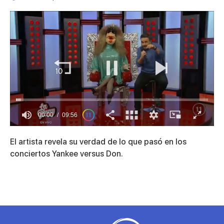
00:01
09:56
0
seconds
El artista revela su verdad de lo que pasó en los
of
9
conciertos Yankee versus Don.
minutes,
56
seconds