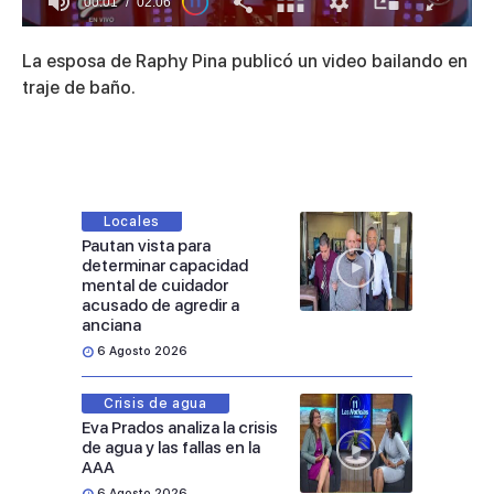
00:01
02:06
0
of
La esposa de Raphy Pina publicó un video bailando en
2
minutes,
traje de baño.
6
seconds
Locales
Pautan vista para
determinar capacidad
mental de cuidador
acusado de agredir a
anciana
6 Agosto 2026
Crisis de agua
Eva Prados analiza la crisis
de agua y las fallas en la
AAA
6 Agosto 2026