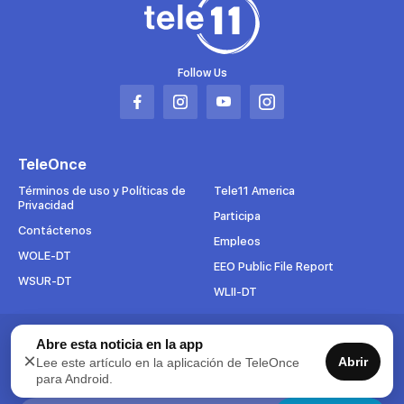
Follow Us
Abrir
Abrir
Abrir
Abrir
en
en
en
en
una
una
una
una
TeleOnce
nueva
nueva
nueva
nueva
pestaña
pestaña
pestaña
pestaña
Términos de uso y Políticas de
Tele11 America
Privacidad
Participa
Contáctenos
Empleos
WOLE-DT
EEO Public File Report
WSUR-DT
WLII-DT
Suscríbete al boletín
Abre esta noticia en la app
×
Abrir
Lee este artículo en la aplicación de TeleOnce
Para mantenerse al tanto de todo lo que pasa en TeleOnce,
para Android.
suscríbase ahora a nuestros boletines.