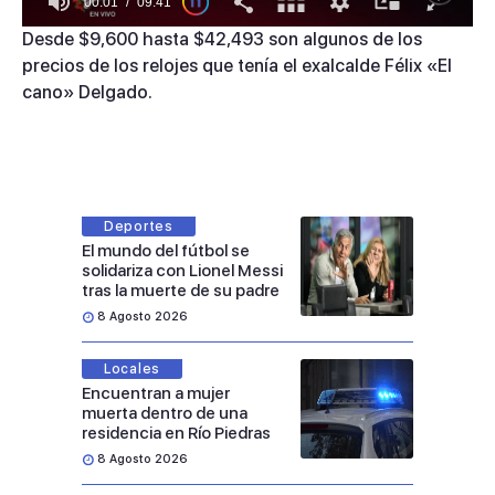
00:01
09:41
0
Desde $9,600 hasta $42,493 son algunos de los
of
precios de los relojes que tenía el exalcalde Félix «El
9
minutes,
cano» Delgado.
41
seconds
Deportes
El mundo del fútbol se
solidariza con Lionel Messi
tras la muerte de su padre
8 Agosto 2026
Locales
Encuentran a mujer
muerta dentro de una
residencia en Río Piedras
8 Agosto 2026