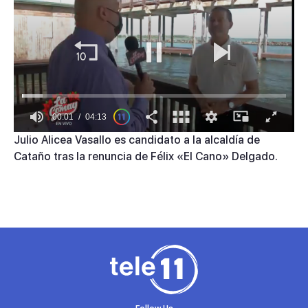
00:01
04:13
0
Julio Alicea Vasallo es candidato a la alcaldía de
of
Cataño tras la renuncia de Félix «El Cano» Delgado.
4
minutes,
13
seconds