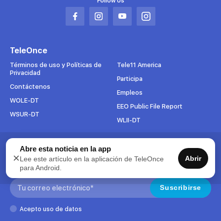
Follow Us
Abrir
Abrir
Abrir
Abrir
en
en
en
en
una
una
una
una
TeleOnce
nueva
nueva
nueva
nueva
pestaña
pestaña
pestaña
pestaña
Términos de uso y Políticas de
Tele11 America
Privacidad
Participa
Contáctenos
Empleos
WOLE-DT
EEO Public File Report
WSUR-DT
WLII-DT
Suscríbete al boletín
Abre esta noticia en la app
×
Abrir
Lee este artículo en la aplicación de TeleOnce
Para mantenerse al tanto de todo lo que pasa en TeleOnce,
para Android.
suscríbase ahora a nuestros boletines.
Search:
Suscribirse
Acepto uso de datos