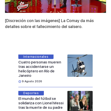
0
of
[Discreción con las imágenes] La Comay da más
11
minutes,
detalles sobre el fallecimiento del salsero.
55
seconds
Internacionales
Cuatro personas mueren
tras accidentarse un
helicóptero en Río de
Janeiro
9 Agosto 2026
Deportes
El mundo del fútbol se
solidariza con Lionel Messi
tras la muerte de su padre