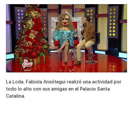
0
seconds
La Lcda. Fabiola Ansótegui realizó una actividad por
of
13
todo lo alto con sus amigas en el Palacio Santa
minutes,
Catalina.
18
seconds