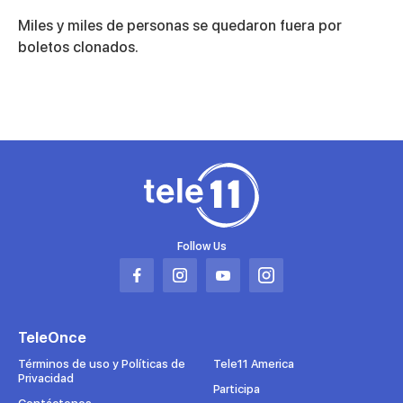
0
seconds
Miles y miles de personas se quedaron fuera por
of
5
boletos clonados.
minutes,
55
seconds
Follow Us
Abrir
Abrir
Abrir
Abrir
en
en
en
en
una
una
una
una
TeleOnce
nueva
nueva
nueva
nueva
pestaña
pestaña
pestaña
pestaña
Términos de uso y Políticas de
Tele11 America
Privacidad
Participa