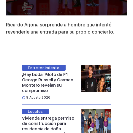
0
seconds
Ricardo Arjona sorprende a hombre que intentó
of
1
revenderle una entrada para su propio concierto.
minute,
55
seconds
Entretenimiento
¡Hay boda! Piloto de F1
George Russell y Carmen
Montero revelan su
compromiso
9 Agosto 2026
Locales
Vivienda entrega permiso
de construcción para
residencia de doña