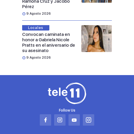
Ramona Cruz y Jacobo
Pérez
9 Agosto 2026
Locales
Convocan caminata en
honor a Gabriela Nicole
Pratts en el aniversario de
su asesinato
9 Agosto 2026
Follow Us
Abrir
Abrir
Abrir
Abrir
en
en
en
en