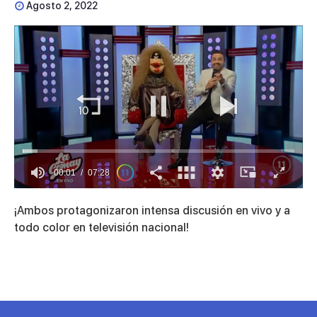
Agosto 2, 2022
00:01
07:28
0
seconds
¡Ambos protagonizaron intensa discusión en vivo y a
of
7
todo color en televisión nacional!
minutes,
28
seconds