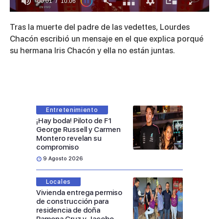
00:01
10:06
0
of
Tras la muerte del padre de las vedettes, Lourdes
10
minutes,
Chacón escribió un mensaje en el que explica porqué
6
su hermana Iris Chacón y ella no están juntas.
seconds
Entretenimiento
¡Hay boda! Piloto de F1
George Russell y Carmen
Montero revelan su
compromiso
9 Agosto 2026
Locales
Vivienda entrega permiso
de construcción para
residencia de doña