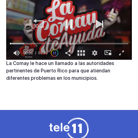
00:01
03:49
0
La Comay le hace un llamado a las autoridades
of
pertinentes de Puerto Rico para que atiendan
3
minutes,
diferentes problemas en los municipios.
49
seconds