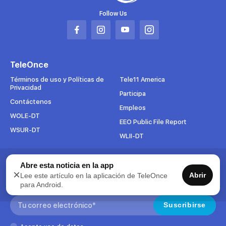
Follow Us
Abrir
Abrir
Abrir
Abrir
en
en
en
en
una
una
una
una
TeleOnce
nueva
nueva
nueva
nueva
pestaña
pestaña
pestaña
pestaña
Términos de uso y Políticas de
Tele11 America
Privacidad
Participa
Contáctenos
Empleos
WOLE-DT
EEO Public File Report
WSUR-DT
WLII-DT
Suscríbete al boletín
Abre esta noticia en la app
×
Abrir
Lee este artículo en la aplicación de TeleOnce
Para mantenerse al tanto de todo lo que pasa en TeleOnce,
para Android.
suscríbase ahora a nuestros boletines.
Search:
Suscribirse