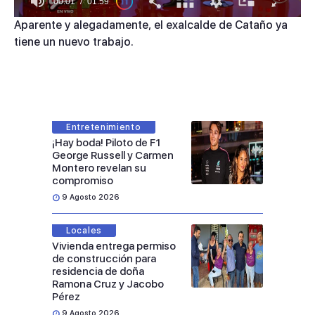
00:01
01:59
0
Aparente y alegadamente, el exalcalde de Cataño ya
of
tiene un nuevo trabajo.
1
minute,
59
seconds
Entretenimiento
¡Hay boda! Piloto de F1
George Russell y Carmen
Montero revelan su
compromiso
9 Agosto 2026
Locales
Vivienda entrega permiso
de construcción para
residencia de doña
Ramona Cruz y Jacobo
Pérez
9 Agosto 2026