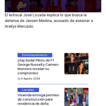
0
El exfiscal José Lozada explica lo que busca la
seconds
defensa de Jensen Medina, acusado de asesinar a
of
17
Arellys Mercado.
minutes,
22
seconds
Entretenimiento
¡Hay boda! Piloto de F1
George Russell y Carmen
Montero revelan su
compromiso
9 Agosto 2026
Locales
Vivienda entrega permiso
de construcción para
residencia de doña