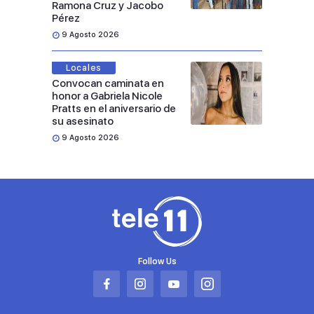
Ramona Cruz y Jacobo
Pérez
9 Agosto 2026
Locales
Convocan caminata en
honor a Gabriela Nicole
Pratts en el aniversario de
su asesinato
9 Agosto 2026
Follow Us
Abrir
Abrir
Abrir
Abrir
en
en
en
en