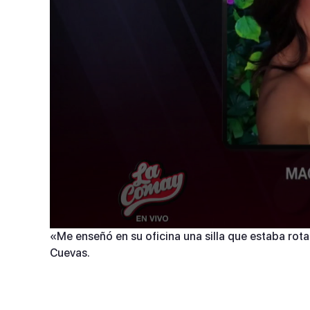
0
«Me enseñó en su oficina una silla que estaba rota
seconds
Cuevas.
of
3
minutes,
18
seconds
Volume