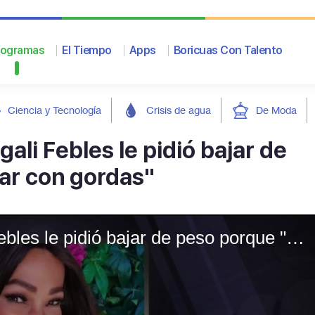
rogramas
El Tiempo
Apps
Boricuas Con Talento
Ciencia y Tecnología
Crisis de agua
De Moda
li Febles le pidió bajar de
jar con gordas"
Exempleada dice que Magali Febles le pidió bajar de peso porque "odia trabajar con gordas"