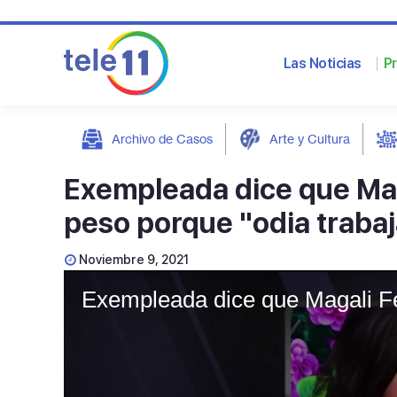
Las Noticias
P
Archivo de Casos
Arte y Cultura
post
Exempleada dice que Maga
peso porque "odia traba
Noviembre 9, 2021