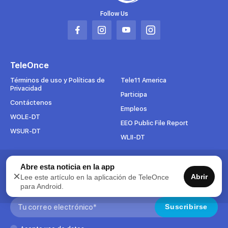
Follow Us
Abrir
Abrir
Abrir
Abrir
en
en
en
en
una
una
una
una
TeleOnce
nueva
nueva
nueva
nueva
pestaña
pestaña
pestaña
pestaña
Términos de uso y Políticas de
Tele11 America
Privacidad
Participa
Contáctenos
Empleos
WOLE-DT
EEO Public File Report
WSUR-DT
WLII-DT
Suscríbete al boletín
Abre esta noticia en la app
×
Abrir
Lee este artículo en la aplicación de TeleOnce
Para mantenerse al tanto de todo lo que pasa en TeleOnce,
para Android.
suscríbase ahora a nuestros boletines.
Search:
Suscribirse