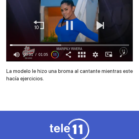
00:01
01:05
0
of
La modelo le hizo una broma al cantante mientras este
1
minute,
hacía ejercicios.
5
seconds