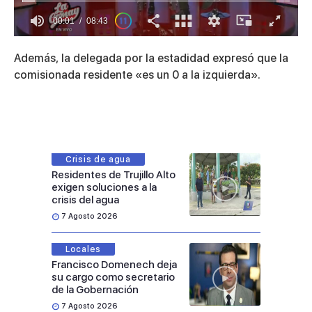
00:01
08:43
0
of
Además, la delegada por la estadidad expresó que la
8
minutes,
comisionada residente «es un 0 a la izquierda».
43
seconds
Crisis de agua
Residentes de Trujillo Alto
exigen soluciones a la
crisis del agua
7 Agosto 2026
Locales
Francisco Domenech deja
su cargo como secretario
de la Gobernación
7 Agosto 2026