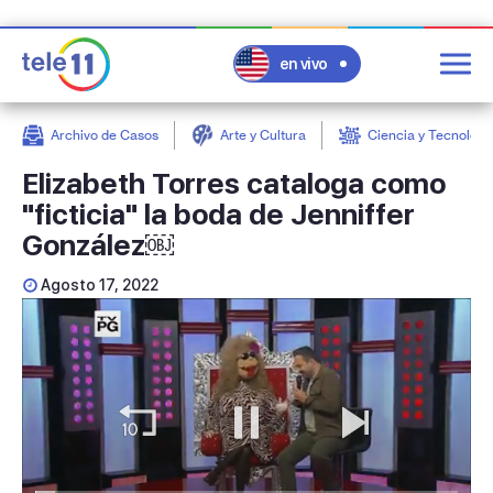
en vivo
Archivo de Casos
Arte y Cultura
Ciencia y Tecnologí
post
Elizabeth Torres cataloga como
"ficticia" la boda de Jenniffer
González￼
Agosto 17, 2022