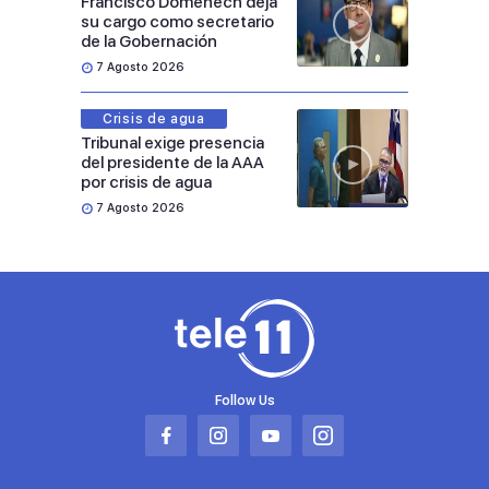
Francisco Domenech deja
su cargo como secretario
de la Gobernación
7 Agosto 2026
Crisis de agua
Tribunal exige presencia
del presidente de la AAA
por crisis de agua
7 Agosto 2026
Follow Us
Abrir
Abrir
Abrir
Abrir
en
en
en
en