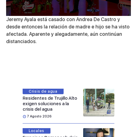
0
Jeremy Ayala está casado con Andrea De Castro y
seconds
desde entonces la relación de madre e hijo se ha visto
of
3
afectada. Aparente y alegadamente, aún continúan
minutes,
distanciados.
10
seconds
Crisis de agua
Residentes de Trujillo Alto
exigen soluciones a la
crisis del agua
7 Agosto 2026
Locales