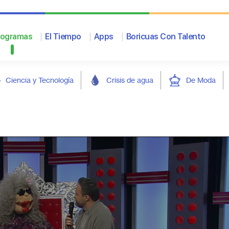
rogramas
El Tiempo
Apps
Boricuas Con Talento
Ciencia y Tecnología
Crisis de agua
De Moda