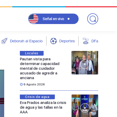
Señal
en vivo
Deborah al Espacio
Deportes
DFarándula
Locales
Pautan vista para
determinar capacidad
mental de cuidador
acusado de agredir a
anciana
6 Agosto 2026
Crisis de agua
Eva Prados analiza la crisis
de agua y las fallas en la
AAA