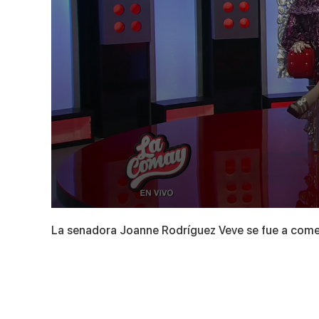
0
seconds
La senadora Joanne Rodríguez Veve se fue a come
of
5
minutes,
12
seconds
Volume
90%