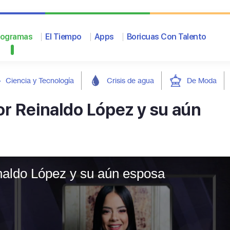
rogramas
El Tiempo
Apps
Boricuas Con Talento
Ciencia y Tecnología
Crisis de agua
De Moda
or Reinaldo López y su aún
inaldo López y su aún esposa