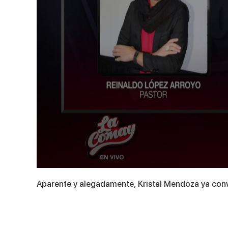
0
seconds
Aparente y alegadamente, Kristal Mendoza ya conviv
of
8
minutes,
8
seconds
Volume