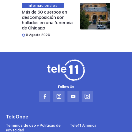
Internacionales
Más de 50 cuerpos en
descomposición son
hallados en una funeraria
de Chicago
8 Agosto 2026
Follow Us
Abrir
Abrir
Abrir
Abrir
en
en
en
en
una
una
una
una
TeleOnce
nueva
nueva
nueva
nueva
pestaña
pestaña
pestaña
pestaña
Términos de uso y Políticas de
Tele11 America
Privacidad