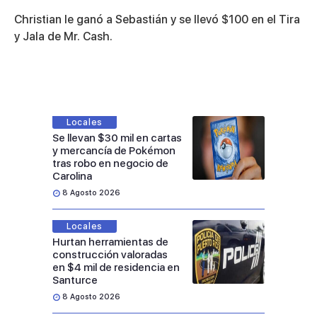
0
seconds
Christian le ganó a Sebastián y se llevó $100 en el Tira
of
3
y Jala de Mr. Cash.
minutes,
10
seconds
Locales
Se llevan $30 mil en cartas
y mercancía de Pokémon
tras robo en negocio de
Carolina
8 Agosto 2026
Locales
Hurtan herramientas de
construcción valoradas
en $4 mil de residencia en
Santurce
8 Agosto 2026