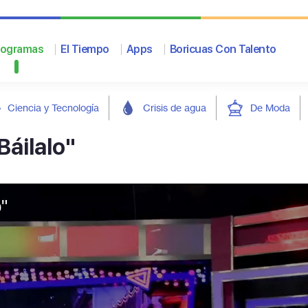
rogramas
El Tiempo
Apps
Boricuas Con Talento
Ciencia y Tecnología
Crisis de agua
De Moda
Báilalo"
"