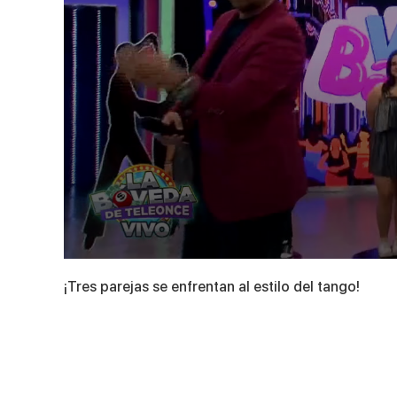
0
seconds
¡Tres parejas se enfrentan al estilo del tango!
of
5
minutes,
26
seconds
Volume
90%