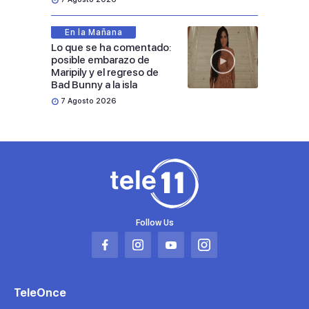
En la Mañana
Lo que se ha comentado:
posible embarazo de
Maripily y el regreso de
Bad Bunny a la isla
7 Agosto 2026
Follow Us
Abrir
Abrir
Abrir
Abrir
en
en
en
en
una
una
una
una
TeleOnce
nueva
nueva
nueva
nueva