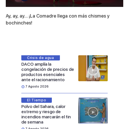
0
seconds
Ay, ay, ay… ¡La Comadre llega con más chismes y
of
4
bochinches!
minutes,
12
seconds
Crisis de agua
DACO amplía la
congelación de precios de
productos esenciales
ante el racionamiento
7 Agosto 2026
El Tiempo
Polvo del Sahara, calor
extremo y riesgo de
incendios marcarán el fin
de semana
7 Agosto 2026