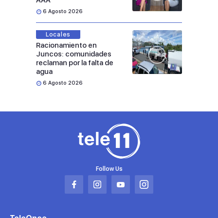
AAA
6 Agosto 2026
Locales
Racionamiento en
Juncos: comunidades
reclaman por la falta de
agua
6 Agosto 2026
Follow Us
Abrir
Abrir
Abrir
Abrir
en
en
en
en
una
una
una
una