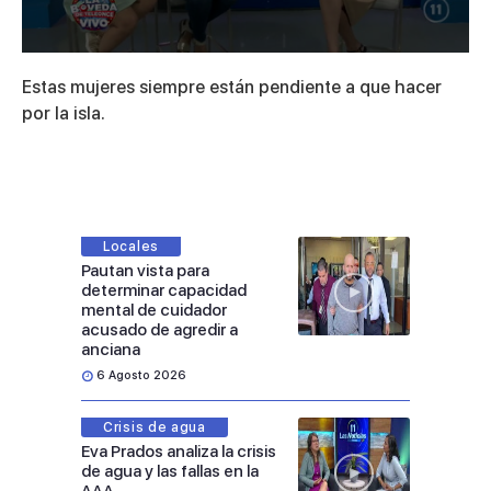
0
seconds
Estas mujeres siempre están pendiente a que hacer
of
2
por la isla.
minutes,
40
seconds
Locales
Pautan vista para
determinar capacidad
mental de cuidador
acusado de agredir a
anciana
6 Agosto 2026
Crisis de agua
Eva Prados analiza la crisis
de agua y las fallas en la