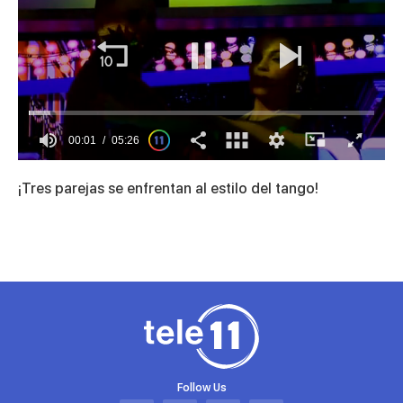
00:01
05:26
0
seconds
¡Tres parejas se enfrentan al estilo del tango!
of
5
minutes,
26
seconds
Follow Us