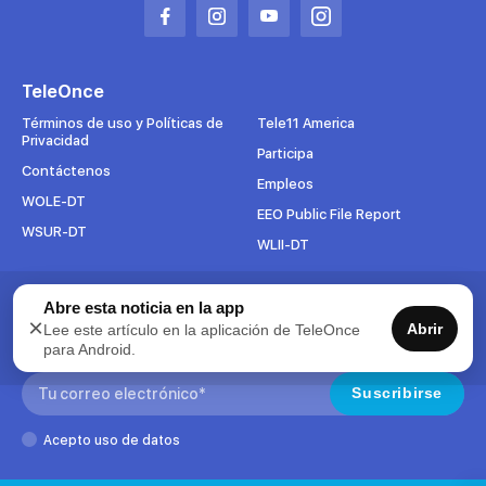
Abrir
Abrir
Abrir
Abrir
en
en
en
en
una
una
una
una
TeleOnce
nueva
nueva
nueva
nueva
pestaña
pestaña
pestaña
pestaña
Términos de uso y Políticas de
Tele11 America
Privacidad
Participa
Contáctenos
Empleos
WOLE-DT
EEO Public File Report
WSUR-DT
WLII-DT
Suscríbete al boletín
Abre esta noticia en la app
×
Abrir
Lee este artículo en la aplicación de TeleOnce
Para mantenerse al tanto de todo lo que pasa en TeleOnce,
para Android.
suscríbase ahora a nuestros boletines.
Search:
Suscribirse
Acepto uso de datos