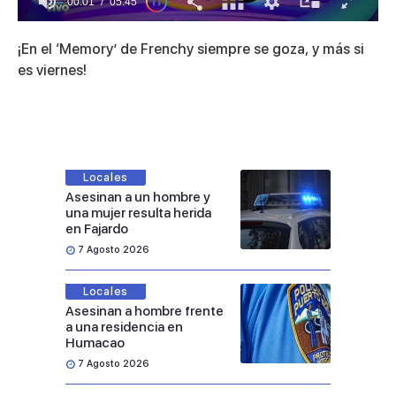
00:01
05:45
0
of
¡En el ‘Memory’ de Frenchy siempre se goza, y más si
5
minutes,
es viernes!
45
seconds
Locales
Asesinan a un hombre y
una mujer resulta herida
en Fajardo
7 Agosto 2026
Locales
Asesinan a hombre frente
a una residencia en
Humacao
7 Agosto 2026