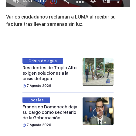
00:01
11:15
0
of
Varios ciudadanos reclaman a LUMA al recibir su
11
minutes,
factura tras llevar semanas sin luz.
15
seconds
Crisis de agua
Residentes de Trujillo Alto
exigen soluciones a la
crisis del agua
7 Agosto 2026
Locales
Francisco Domenech deja
su cargo como secretario
de la Gobernación
7 Agosto 2026