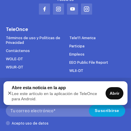
Abrir
Abrir
Abrir
Abrir
en
en
en
en
una
una
una
una
TeleOnce
nueva
nueva
nueva
nueva
pestaña
pestaña
pestaña
pestaña
Términos de uso y Políticas de
Tele11 America
Privacidad
Participa
Contáctenos
Empleos
WOLE-DT
EEO Public File Report
WSUR-DT
WLII-DT
Suscríbete al boletín
Abre esta noticia en la app
×
Abrir
Lee este artículo en la aplicación de TeleOnce
Para mantenerse al tanto de todo lo que pasa en TeleOnce,
para Android.
suscríbase ahora a nuestros boletines.
Search:
Suscribirse
Acepto uso de datos