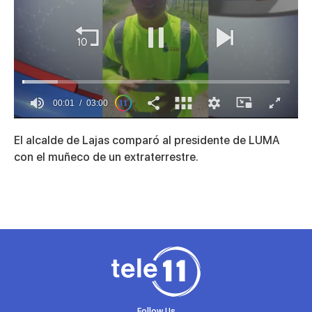
00:01
03:00
0
seconds
El alcalde de Lajas comparó al presidente de LUMA
of
3
con el muñeco de un extraterrestre.
minutes,
0
Follow Us