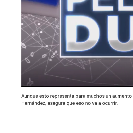
0
seconds
Aunque esto representa para muchos un aumento en 
of
5
Hernández, asegura que eso no va a ocurrir.
minutes,
56
seconds
Volume
90%