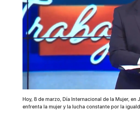
0
seconds
Hoy, 8 de marzo, Día Internacional de la Mujer, en
of
5
enfrenta la mujer y la lucha constante por la igual
minutes,
41
seconds
Volume
90%