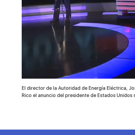
0
seconds
El director de la Autoridad de Energía Eléctrica, 
of
11
Rico el anuncio del presidente de Estados Unidos 
minutes,
54
seconds
Volume
90%