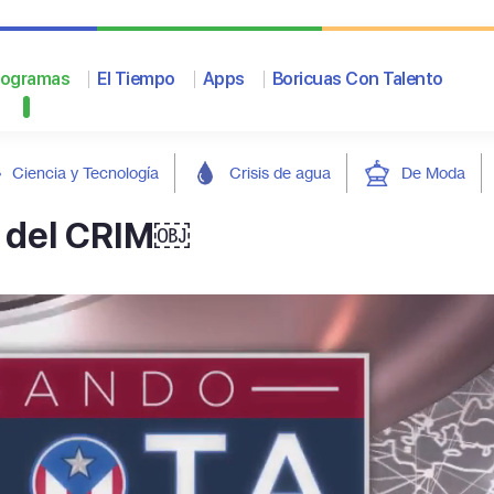
rogramas
El Tiempo
Apps
Boricuas Con Talento
Ciencia y Tecnología
Crisis de agua
De Moda
a del CRIM￼