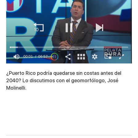
00:02
06:57
0
of
¿Puerto Rico podría quedarse sin costas antes del
6
minutes,
2040? Lo discutimos con el geomorfólogo, José
57
Molinelli.
seconds