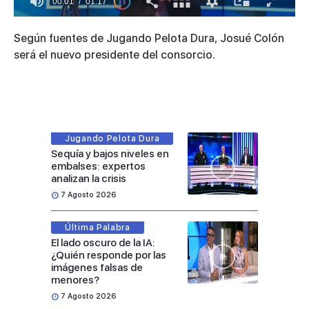
00:01
01:17
0
of
Según fuentes de Jugando Pelota Dura, Josué Colón
1
minute,
será el nuevo presidente del consorcio.
17
seconds
Jugando Pelota Dura
Sequía y bajos niveles en
embalses: expertos
analizan la crisis
7 Agosto 2026
Última Palabra
El lado oscuro de la IA:
¿Quién responde por las
imágenes falsas de
menores?
7 Agosto 2026