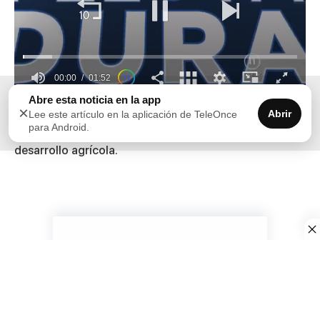
00:00
01:52
0
Abre esta noticia en la app
×
seconds
Abrir
Lee este artículo en la aplicación de TeleOnce
Ambientalistas se sienten preocupados sobre
of
para Android.
1
proyectos de energía, ya que aseguran se afectaría el
minute,
desarrollo agrícola.
52
seconds
Follow Us