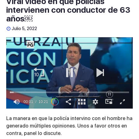
Viral video en que policías
intervienen con conductor de 63
años￼
Julio 5, 2022
00:01
10:21
0
seconds
La manera en que la policía intervino con el hombre ha
of
10
generado múltiples opiniones. Unos a favor otros en
minutes,
contra, panel lo discute.
21