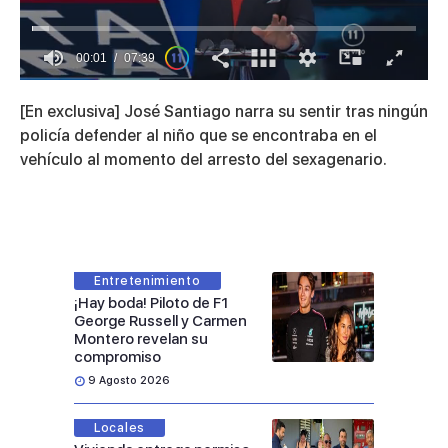
00:01
07:39
0
of
[En exclusiva] José Santiago narra su sentir tras ningún
7
minutes,
policía defender al niño que se encontraba en el
39
vehículo al momento del arresto del sexagenario.
seconds
Entretenimiento
¡Hay boda! Piloto de F1
George Russell y Carmen
Montero revelan su
compromiso
9 Agosto 2026
Locales