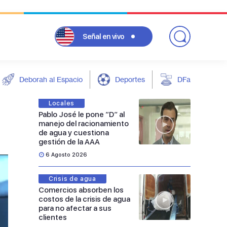
Señal
en vivo
Deborah al Espacio
Deportes
DFarándula
Locales
Pablo José le pone “D” al
manejo del racionamiento
de agua y cuestiona
gestión de la AAA
6 Agosto 2026
Crisis de agua
Comercios absorben los
costos de la crisis de agua
para no afectar a sus
clientes