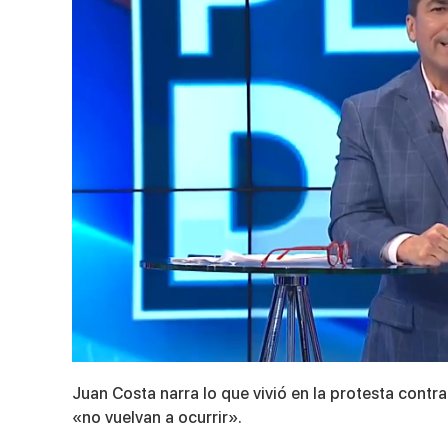
0
seconds
Juan Costa narra lo que vivió en la protesta contr
of
16
«no vuelvan a ocurrir».
minutes,