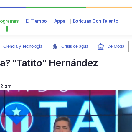
rogramas
El Tiempo
Apps
Boricuas Con Talento
Ciencia y Tecnología
Crisis de agua
De Moda
ta? "Tatito" Hernández
12 pm