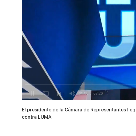
0
seconds
El presidente de la Cámara de Representantes lleg
of
7
contra LUMA.
minutes,
26
seconds
Volume