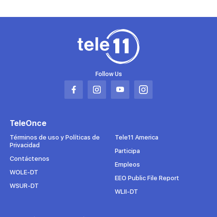
Follow Us
Abrir
Abrir
Abrir
Abrir
en
en
en
en
una
una
una
una
TeleOnce
nueva
nueva
nueva
nueva
pestaña
pestaña
pestaña
pestaña
Términos de uso y Políticas de
Tele11 America
Privacidad
Participa
Contáctenos
Empleos
WOLE-DT
EEO Public File Report
WSUR-DT
WLII-DT