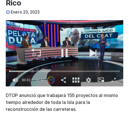
Rico
Enero 23, 2023
00:01
02:47
0
seconds
DTOP anunció que trabajará 155 proyectos al mismo
of
2
tiempo alrededor de toda la Isla para la
minutes,
reconstrucción de las carreteras.
47
seconds