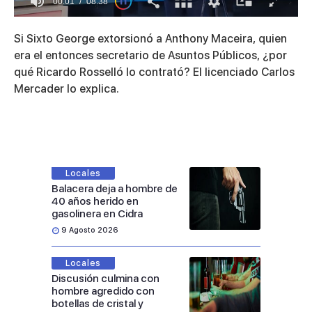
00:01
08:38
0
of
Si Sixto George extorsionó a Anthony Maceira, quien
8
minutes,
era el entonces secretario de Asuntos Públicos, ¿por
38
qué Ricardo Rosselló lo contrató? El licenciado Carlos
seconds
Mercader lo explica.
Locales
Balacera deja a hombre de
40 años herido en
gasolinera en Cidra
9 Agosto 2026
Locales
Discusión culmina con
hombre agredido con
botellas de cristal y