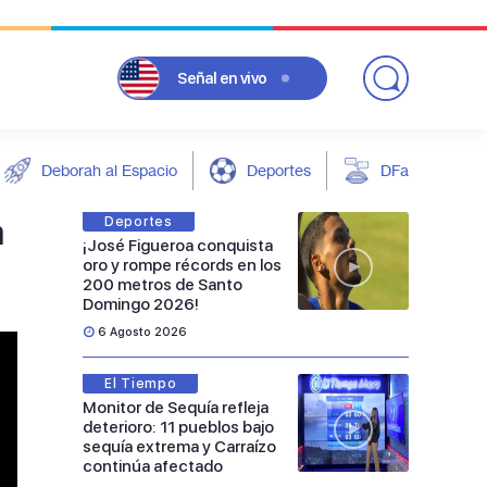
Señal
en vivo
Deborah al Espacio
Deportes
DFarándula
a
Deportes
¡José Figueroa conquista
oro y rompe récords en los
200 metros de Santo
Domingo 2026!
6 Agosto 2026
El Tiempo
Monitor de Sequía refleja
deterioro: 11 pueblos bajo
sequía extrema y Carraízo
continúa afectado