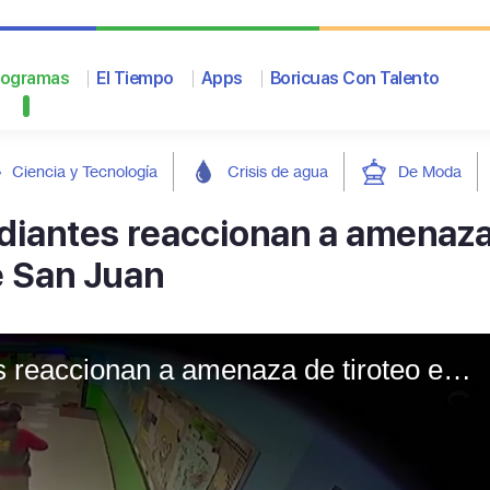
rogramas
El Tiempo
Apps
Boricuas Con Talento
Ciencia y Tecnología
Crisis de agua
De Moda
udiantes reaccionan a amenaz
e San Juan
"Es un gran miedo": estudiantes reaccionan a amenaza de tiroteo en escuelas de San Juan