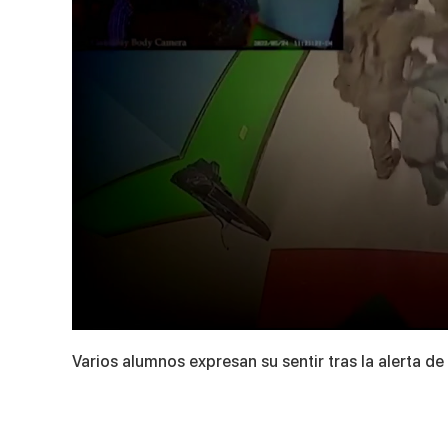
0
seconds
Varios alumnos expresan su sentir tras la alerta de
of
10
minutes,
23
seconds
Volume