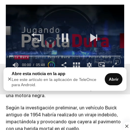
00:00
05:48
0
Abre esta noticia en la app
Un accidente fatal ocurrido el pasado sábado en la
×
seconds
Abrir
Lee este artículo en la aplicación de TeleOnce
carretera 828, avenida Los Palacios en Toa Alta, cobró
of
para Android.
5
la vida de Harley Marrero, de 42 años, quien conducía
minutes,
una motora negra.
48
seconds
Según la investigación preliminar, un vehículo Buick
antiguo de 1954 habría realizado un viraje indebido,
impactándola y provocando que cayera al pavimento
con una herida mortal en el cuello.