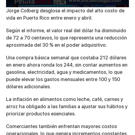
0
Jorge Colberg desglosa el impacto del alto costo de
seconds
vida en Puerto Rico entre enero y abril.
of
4
minutes,
Según el informe, el valor real del dólar ha disminuido
24
de 72 a 70 centavos, lo que representa una reducción
seconds
aproximada del 30 % en el poder adquisitivo.
Una compra básica semanal que costaba 212 dólares
en enero ahora ronda los 244, sin contar aumentos en
gasolina, electricidad, agua y medicamentos, lo que
puede elevar los gastos mensuales entre 100 y 150
dólares adicionales.
La inflación en alimentos como leche, café, carnes y
arroz ha obligado a las familias a ajustar sus hábitos y
priorizar productos esenciales.
Comerciantes también enfrentan mayores costos
operacionales, lo que genera incrementos constantes