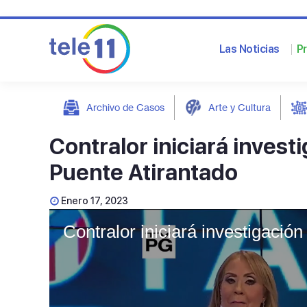
Las Noticias
P
Archivo de Casos
Arte y Cultura
post
Contralor iniciará invest
Puente Atirantado
Enero 17, 2023