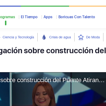
rogramas
El Tiempo
Apps
Boricuas Con Talento
Ciencia y Tecnología
Crisis de agua
De Moda
igación sobre construcción del
Contralor iniciará investigación sobre construcción del Puente Atirantado