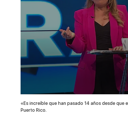
0
seconds
«Es increíble que han pasado 14 años desde que es
of
8
Puerto Rico.
minutes,
47
seconds
Volume