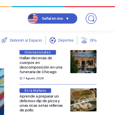
Señal
en vivo
Deborah al Espacio
Deportes
DFarándula
Internacionales
Hallan decenas de
cuerpos en
descomposición en una
funeraria de Chicago
7 Agosto 2026
En la Mañana
Aprende a preparar un
delicioso dip de pizza y
unas ricas setas rellenas
de pollo