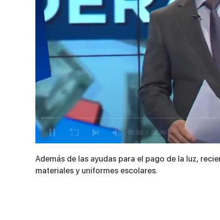
0
seconds
Además de las ayudas para el pago de la luz, reci
of
6
materiales y uniformes escolares.
minutes,
46
seconds
Volume
90%