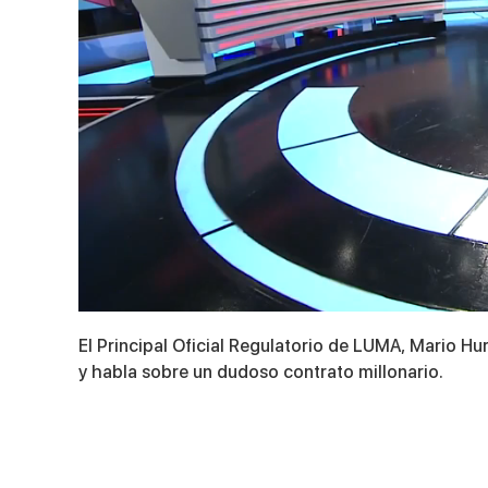
0
seconds
El Principal Oficial Regulatorio de LUMA, Mario Hu
of
10
y habla sobre un dudoso contrato millonario.
minutes,
4
seconds
Volume
90%