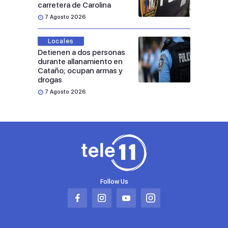
carretera de Carolina
7 Agosto 2026
Locales
Detienen a dos personas
durante allanamiento en
Cataño; ocupan armas y
drogas
7 Agosto 2026
Follow Us
Abrir
Abrir
Abrir
Abrir
en
en
en
en
una
una
una
una