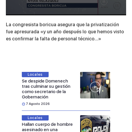
0
seconds
La congresista boricua asegura que la privatización
of
10
fue apresurada «y un año después lo que hemos visto
minutes,
es confirmar la falta de personal técnico…»
5
seconds
Locales
Se despide Domenech
tras culminar su gestión
como secretario de la
Gobernación
7 Agosto 2026
Locales
Hallan cuerpo de hombre
asesinado en una