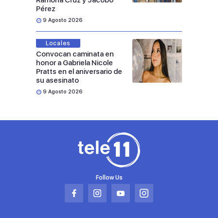
Ramona Cruz y Jacobo
Pérez
9 Agosto 2026
Locales
Convocan caminata en
honor a Gabriela Nicole
Pratts en el aniversario de
su asesinato
9 Agosto 2026
Follow Us
Abrir
Abrir
Abrir
Abrir
en
en
en
en