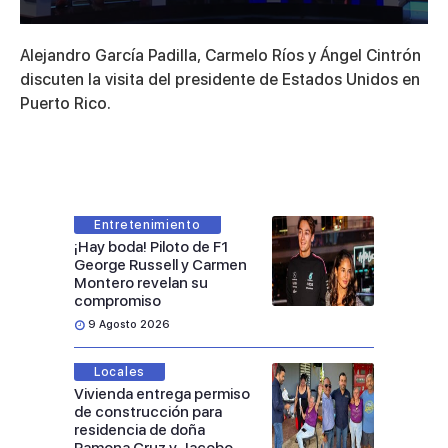
0
seconds
Alejandro García Padilla, Carmelo Ríos y Ángel Cintrón
of
9
discuten la visita del presidente de Estados Unidos en
minutes,
Puerto Rico.
10
seconds
Entretenimiento
¡Hay boda! Piloto de F1
George Russell y Carmen
Montero revelan su
compromiso
9 Agosto 2026
Locales
Vivienda entrega permiso
de construcción para
residencia de doña